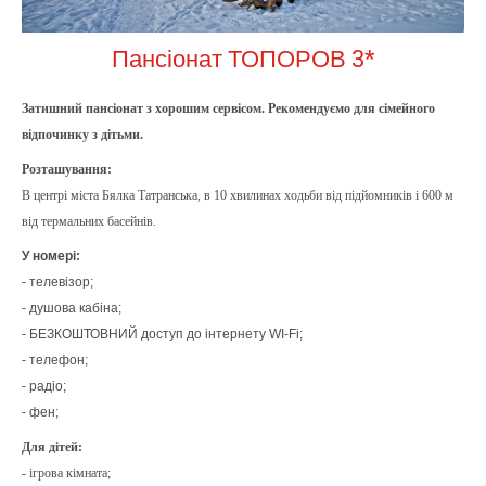
Пансіонат ТОПОРОВ 3*
Затишний пансіонат з хорошим сервісом. Рекомендуємо для сімейного
відпочинку з дітьми.
Розташування:
В центрі міста Бялка Татранська, в 10 хвилинах ходьби від підйомників і 600 м
від термальних басейнів.
У номері:
- телевізор;
- душова кабіна;
- БЕЗКОШТОВНИЙ доступ до інтернету WI-Fi;
- телефон;
- радіо;
- фен;
Для дітей:
- ігрова кімната;