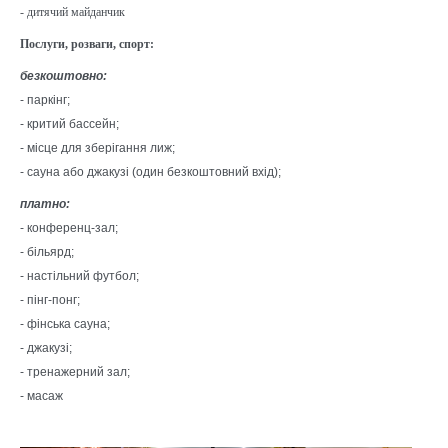
- дитячий майданчик
Послуги, розваги, спорт:
безкоштовно:
- паркінг;
- критий басcейн;
- місце для зберігання лиж;
- сауна або джакузі (один безкоштовний вхід);
платно:
- конференц-зал;
- більярд;
- настільний футбол;
- пінг-понг;
- фінська сауна;
- джакузі;
- тренажерний зал;
- масаж