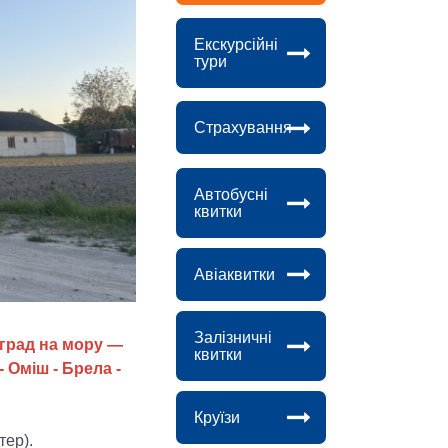
Екскурсійні
тури
Next
Страхування
Автобусні
квитки
Авіаквитки
Залізничні
град на мору —
квитки
 Оміш - Брела -
Круїзи
тер).