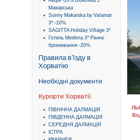
Акція -10% Biokovka 3*
Макарська
Sunny Makarska by Valamar
3* -10%
SAGITTA Holiday Village 3*
Pr
Готель Medena 3* Раннє
бронювання -20%
Правила в'їзду в
Хорватію
Необхідні документи
.
.
.
Курорти Хорватії
ЛЬВ
ПІВНІЧНА ДАЛМАЦІЯ
Вод
ПІВДЕННА ДАЛМАЦІЯ
СЕРЕДНЯ ДАЛМАЦІЯ
ІСТРА
КВАРНЕР