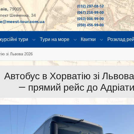
(032) 297-08-52
вів,
79005
(067) 216-99-00
пект Шевченка, 34
(093) 006-99-00
ce@meest-tour.com.ua
(050) 456-99-00
курсійні тури
Тури на море
Квитки
Розклад рей
"
u for "Країни"
Submenu for "Екскурсійні тури"
Submenu for "Тури на море
Submenu for "К
ію зі Львова 2026
Автобус в Хорватію зі Львов
— прямий рейс до Адріат