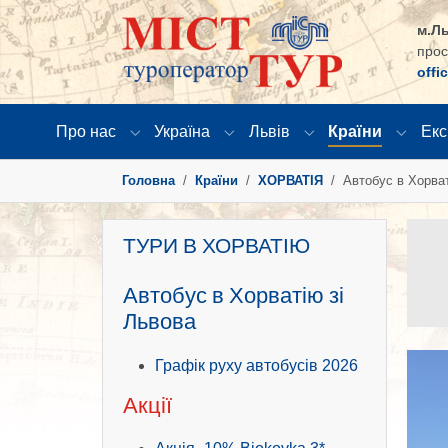
м.Ль
прос
offi
Про нас
Україна
Львів
Країни
Екс
Submenu for "Про нас"
Submenu for "Україна"
Submenu for "Львів
Submen
You are here:
Головна
Країни
ХОРВАТІЯ
Автобус в Хорват
ТУРИ В ХОРВАТІЮ
Автобус в Хорватію зі
Львова
Графік руху автобусів 2026
Акції