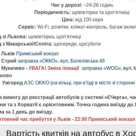
Час у дорозі:
~24-26 годин.
Періодичність:
щовівторка та щоп'ятниці
Ціна:
від 100 євро
Сервіс:
Wi-Fi, розетки, клімат-контроль, багаж вклю
 зі Львова:
щовівторка, щоп'ятниці
д з Макарської/Спліта:
щосереди, щосуботи
 Львів
Приміський вокзал
0 Стрий
заправка «ОККО», вул. Болехівська 49
0 Мукачево -
УВАГА! Зміна локації
заправка «WOG»,
вул. 
аново
0 Ужгород
АЗС OKKO (на кільці, при в'їзді в місто зі сторони
 вимогу до реєстрації автобусів у системі «ЄЧерга», ча
ни та з Хорватії є орієнтовним. Точна година виїзду до 
а за 1 день до виїзду.
нтовний час прибуття у Львів - 22:00
Приміський вокзал
Вартість квитків на автобус в Хо