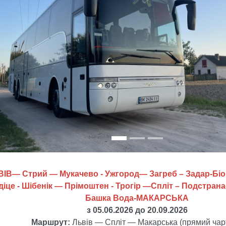
evious
ІВ— Стрий — Мукачево - Ужгород— Загреб – Задар-Біо
іце - Шібенік — Прімоштен - Трогір —Спліт – Подстрана-
Башка Вода-МАКАРСЬКА
з 05.06.2026 до 20.09.2026
Маршрут:
Львів — Спліт — Макарська (прямий чар