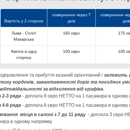
повернення через 7
повернення чер
Вартість у 2 сторони
днів
дні
Львів - Спліт/
160 євро
175 є
Макарська
Квиток в одну
100 євро
100 є
сторону
відправлення та прибуття казаний орієнтовний і
залежить в
тину кордонів, завантаженості доріг та погодних ум
 відповідальності за відхилення від графіка.
я 2-3 ряди
- доплата 8 євро НЕТТО на 1 пасажира в одному
я 4-6 ряди
- доплата 6 євро НЕТТО на 1 пасажира в одному
ювання місця в салоні з 7 до 11 ряду
- доплата 3 євро Н
жира в одному напрямку.