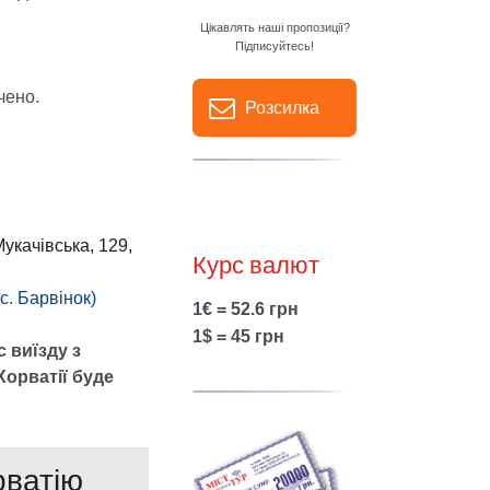
Цікавлять наші пропозиції?
Підписуйтесь!
чено.
Розсилка
Мукачівська, 129,
Курс валют
 с. Барвінок)
1€ = 52.6 грн
1$ = 45 грн
с виїзду з
Хорватії буде
Show larger version
рватію