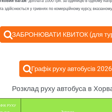
тковий багаж
- доплата 1000 грн. за одиницю в одному напр
а здійснюється у гривнях по комерційному курсу, вказаному 
ЗАБРОНЮВАТИ КВИТОК (для тур
Графік руху автобусів 2026
Розклад руху автобуса в Хорв
АФІК РУХУ
Зупинка