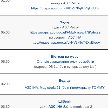
01:00
назад - АЗС Petrol
https://maps.app.goo.gl/tDsS78qtUkSjHuU39
Задар
туди - АЗС Petrol
05:00
https://maps.app.goo.gl/FMwFvseaH7tKabx79
на звороті -
АЗС ІНА
https://maps.app.goo.gl/bkNV8x9uT6XyBfecA
Біоград на мору
05:30
Станція заряджання електромобілів
(адреса: D8 1a,
біля супермаркету
Lidl)
Водіце
06:00
АЗС INA, Magistrala 21 (біля гіпермаркету TOMMY)
Шібенік
06:30
туди -
АЗС ІNA
Južna magistrala 2