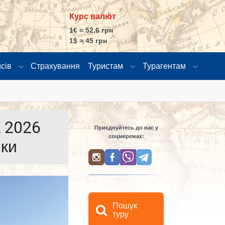
Курс валют
1€ = 52.6 грн
1$ = 45 грн
сів
Страхування
Туристам
Турагентам
"
витки"
Submenu for "Розклад рейсів"
Submenu for "Туристам"
Submenu
а 2026
Приєднуйтесь до нас у
соцмережах:
ики
Пошук
туру