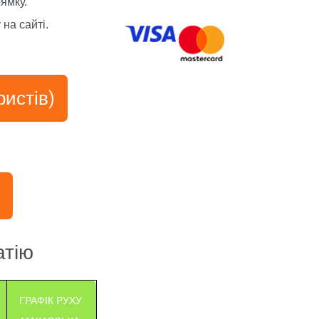
ямку.
на сайті.
истів)
атію
ГРАФІК РУХУ