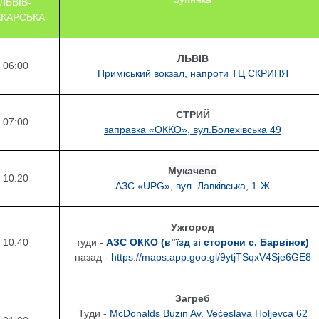
ЛЬВІВ-
КАРСЬКА
ЛЬВІВ
06:00
Приміський вокзал, напроти ТЦ СКРИНЯ
СТРИЙ
07:00
заправка «ОККО», вул.Болехівська 49
Мукачево
10:20
АЗС «UPG», вул. Лавківська, 1-Ж
Ужгород
10:40
туди -
АЗС ОККО (в"їзд зі сторони с. Барвінок)
назад -
https://maps.app.goo.gl/9ytjTSqxV4Sje6GE8
Загреб
Туди -
McDonalds Buzin Av. Većeslava Holjevca 62