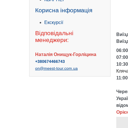
Корисна інформація
Екскурсії
Відповідальні
Виїзд
менеджери:
Виїз
06:00
Наталія Онищук-Горліцина
07:0
+380674466743
10:3
on@meest-tour.com.ua
Кляч
11:0
Через
Украї
відом
Оріє