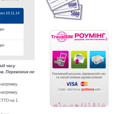
ез 10,11,14
в
вро
вро
ід часу
ов.
Перевізник не
 напрямку.
 напрямку.
ЕТТО на 1