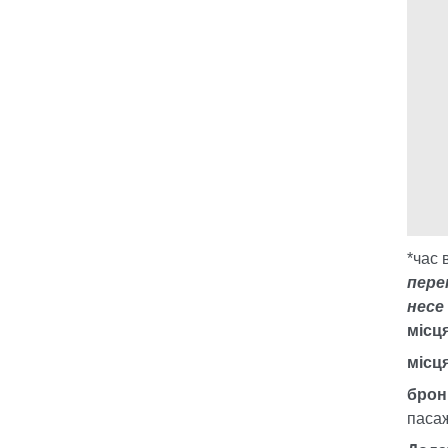
*час 
пере
несе
місц
місц
брон
паса