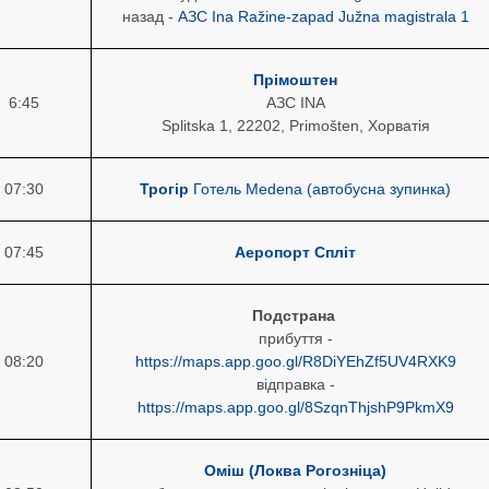
назад -
АЗС Ina Ražine-zapad Južna magistrala 1
Прімоштен
6:45
АЗС INA
Splitska 1, 22202, Primošten, Хорватія
07:30
Трогір
Готель
Medena
(автобусна зупинка)
07:45
Аеропорт Спліт
Подстрана
прибуття -
08:20
https://maps.app.goo.gl/R8DiYEhZf5UV4RXK9
відправка -
https://maps.app.goo.gl/8SzqnThjshP9PkmX9
Оміш
(Локва Рогозніца)