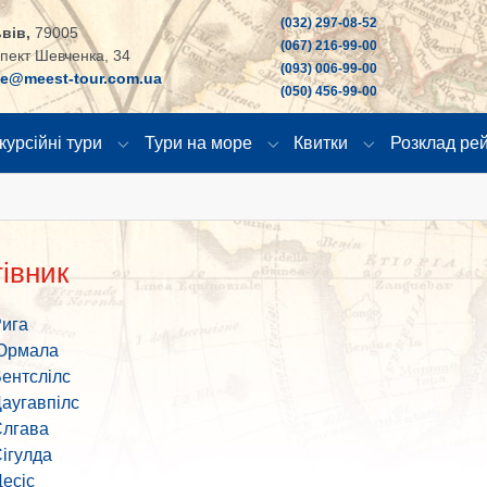
(032) 297-08-52
вів,
79005
(067) 216-99-00
пект Шевченка, 34
(093) 006-99-00
ce@meest-tour.com.ua
(050) 456-99-00
курсійні тури
Тури на море
Квитки
Розклад рей
"
u for "Країни"
Submenu for "Екскурсійні тури"
Submenu for "Тури на море
Submenu for "К
івник
ига
Юрмала
ентслілс
аугавпілс
лгава
ігулда
есіс