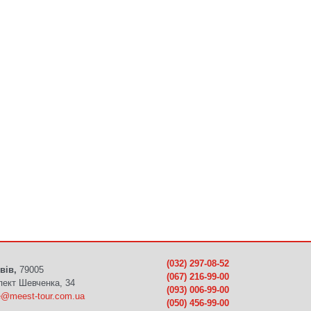
(032) 297-08-52
вів,
79005
(067) 216-99-00
пект Шевченка, 34
(093) 006-99-00
ce@meest-tour.com.ua
(050) 456-99-00