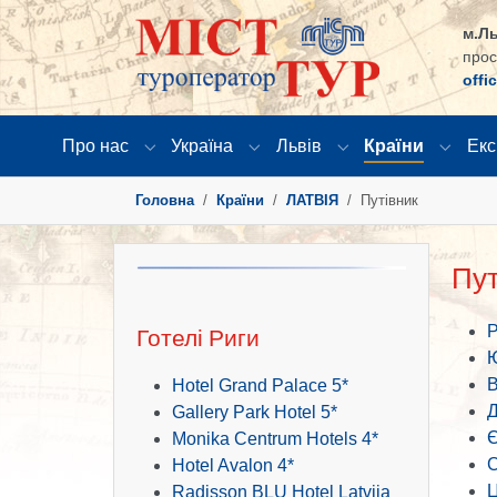
м.Ль
прос
offi
Про нас
Україна
Львів
Країни
Екс
Submenu for "Про нас"
Submenu for "Україна"
Submenu for "Львів
Submen
You are here:
Головна
Країни
ЛАТВІЯ
Путівник
Пут
Р
Готелі Риги
В
Hotel Grand Palace 5*
Д
Gallery Park Hotel 5*
Є
Monika Centrum Hotels 4*
С
Hotel Avalon 4*
Ц
Radisson BLU Hotel Latvija