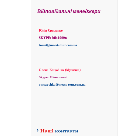
Відповідальні менеджери
Юлія Єременко
SKYPE:
bila1990n
tour4@meest-tour.com.ua
Олена Коцюб'як (Музичка)
Skype:
Olenameest
omuzychka@meest-tour.com.ua