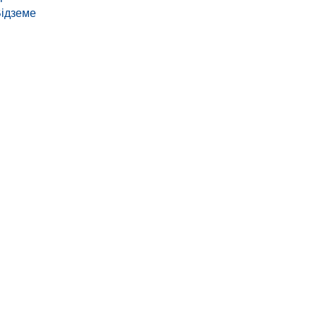
ідземе