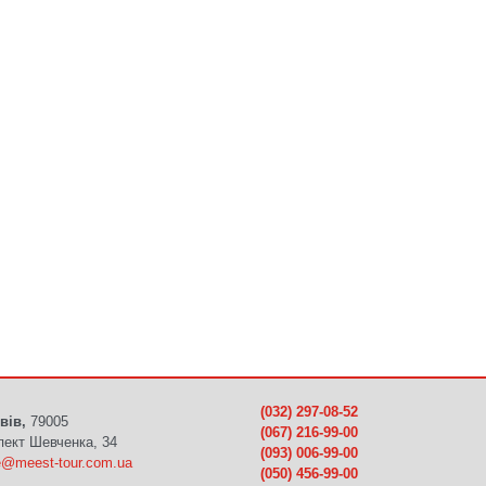
(032) 297-08-52
вів,
79005
(067) 216-99-00
пект Шевченка, 34
(093) 006-99-00
ce@meest-tour.com.ua
(050) 456-99-00