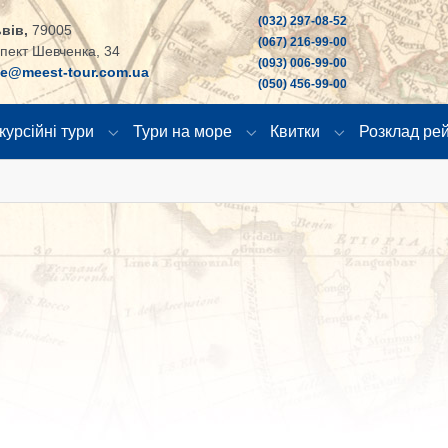
(032) 297-08-52
вів,
79005
(067) 216-99-00
пект Шевченка, 34
(093) 006-99-00
ce@meest-tour.com.ua
(050) 456-99-00
курсійні тури
Тури на море
Квитки
Розклад рей
"
u for "Країни"
Submenu for "Екскурсійні тури"
Submenu for "Тури на море
Submenu for "К