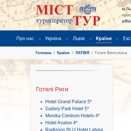
м.Ль
прос
offi
Про нас
Україна
Львів
Країни
Екс
Submenu for "Про нас"
Submenu for "Україна"
Submenu for "Львів
Submen
You are here:
Головна
Країни
ЛАТВІЯ
Готелі Вентспілса
Готелі Риги
Hotel Grand Palace 5*
Gallery Park Hotel 5*
Monika Centrum Hotels 4*
Hotel Avalon 4*
Radisson BLU Hotel Latvija