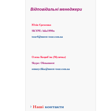
Відповідальні менеджери
Юлія Єременко
SKYPE:
bila1990n
tour4@meest-tour.com.ua
Олена Коцюб'як (Музичка)
Skype:
Olenameest
omuzychka@meest-tour.com.ua