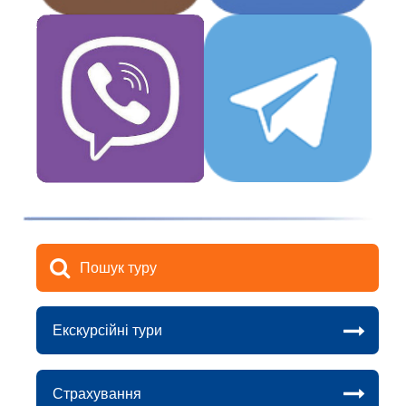
Пошук туру
Екскурсійні тури
Страхування