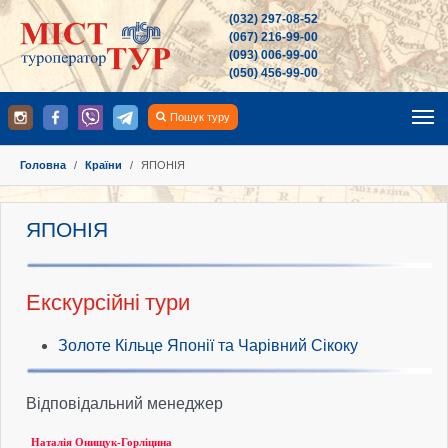
(032) 297-08-52
(067) 216-99-00
(093) 006-99-00
(050) 456-99-00
Пошук туру
You are here:
Головна
Країни
ЯПОНІЯ
ЯПОНІЯ
Екскурсійні тури
Золоте Кільце Японії та Чарівний Сікоку
Відповідальний менеджер
Наталія Онищук-Горліцина