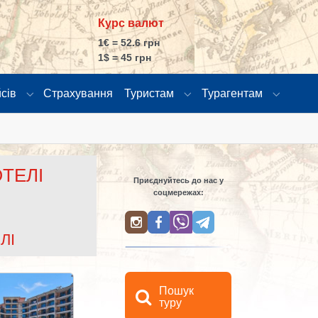
Курс валют
1€ = 52.6 грн
1$ = 45 грн
сів
Страхування
Туристам
Турагентам
"
витки"
Submenu for "Розклад рейсів"
Submenu for "Туристам"
Submenu
ТЕЛІ
Приєднуйтесь до нас у
соцмережах:
ЛІ
Пошук
туру