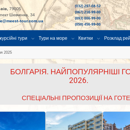
(032) 297-08-52
вів,
79005
(067) 216-99-00
пект Шевченка, 34
(093) 006-99-00
ce@meest-tour.com.ua
(050) 456-99-00
курсійні тури
Тури на море
Квитки
Розклад рей
"
u for "Країни"
Submenu for "Екскурсійні тури"
Submenu for "Тури на море
Submenu for "К
я 2025
БОЛГАРІЯ. НАЙПОПУЛЯРНІШІ ГО
2026.
СПЕЦІАЛЬНІ ПРОПОЗИЦІЇ НА ГОТЕ