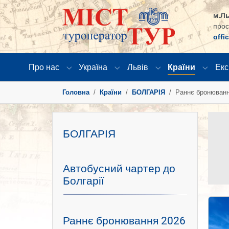
м.Ль
прос
offi
Про нас
Україна
Львів
Країни
Екс
Submenu for "Про нас"
Submenu for "Україна"
Submenu for "Львів
Submen
You are here:
Головна
Країни
БОЛГАРІЯ
Раннє бронюванн
БОЛГАРІЯ
Автобусний чартер до
Болгарії
Раннє бронювання 2026