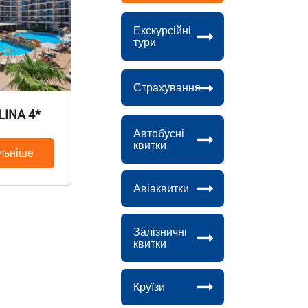
Екскурсійні
тури
Страхування
LINA 4*
Автобусні
квитки
льніше
Авіаквитки
Залізничні
квитки
Круїзи