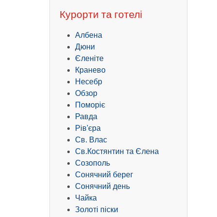
Курорти та готелі
Албена
Дюни
Єленіте
Кранево
Несебр
Обзор
Поморіє
Равда
Рів'єра
Св. Влас
Св.Костянтин та Єлена
Созополь
Сонячний берег
Сонячний день
Чайка
Золоті піски