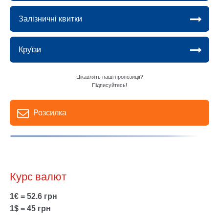
Залізничні квитки
Круїзи
Цікавлять наші пропозиції?
Підписуйтесь!
Розсилка
Курс валют
1€ = 52.6 грн
1$ = 45 грн