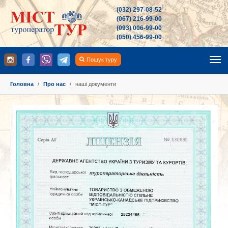
(032) 297-08-52
(067) 216-99-00
(093) 006-99-00
(050) 456-99-00
Пошук туру
You are here:
Головна
Про нас
наші документи
Show larger version