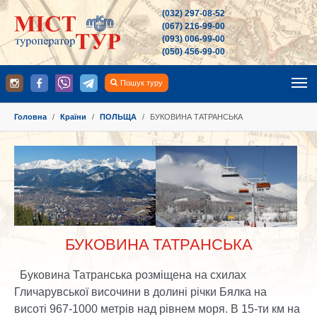
(032) 297-08-52
(067) 216-99-00
(093) 006-99-00
(050) 456-99-00
Пошук туру
You are here:
Головна
Країни
ПОЛЬЩА
БУКОВИНА ТАТРАНСЬКА
БУКОВИНА ТАТРАНСЬКА
Буковина Татранська розміщена на схилах
Гличарувської височини в долині річки Бялка на
висоті 967-1000 метрів над рівнем моря. В 15-ти км на