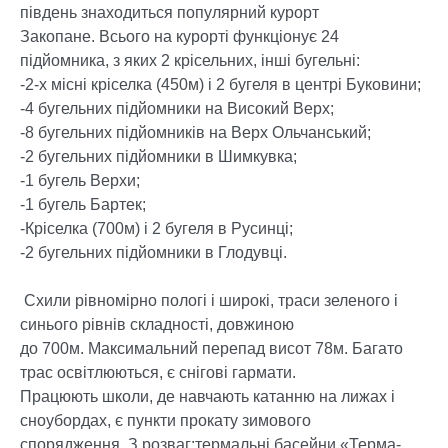
південь знаходиться популярний курорт
Закопане. Всього на курорті функціонує 24
підйомника, з яких 2 крісельних, інші бугельні:
-2-х місні кріселка (450м) і 2 бугеля в центрі Буковини;
-4 бугельних підйомники на Високий Верх;
-8 бугельних підйомників на Верх Ольчанський;
-2 бугельних підйомники в Шимкувка;
-1 бугель Верхи;
-1 бугель Бартек;
-Кріселка (700м) і 2 бугеля в Русинці;
-2 бугельних підйомники в Глодувці.
Схили рівномірно пологі і широкі, траси зеленого і
синього рівнів складності, довжиною
до 700м. Максимальний перепад висот 78м. Багато
трас освітлюються, є снігові гармати.
Працюють школи, де навчають катанню на лижах і
сноубордах, є пункти прокату зимового
спорядження. З розваг:термальні басейни «Терма-