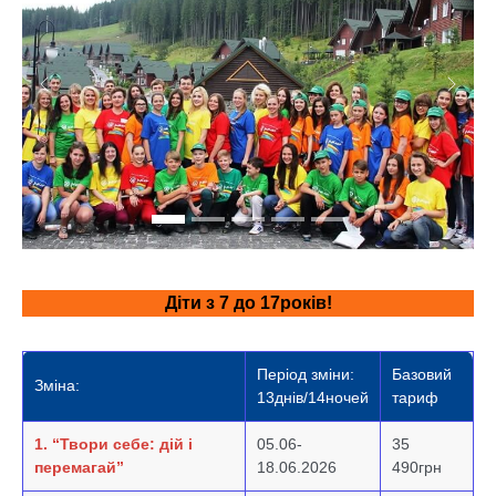
Previous
Next
Діти з 7 до 17років!
Період зміни:
Базовий
Зміна:
13днів/14ночей
тариф
1. “Твори себе: дій і
05.06-
35
перемагай”
18.06.2026
490грн