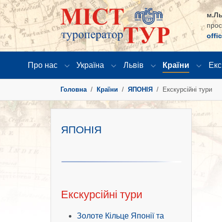
м.Ль
прос
offi
Про нас
Україна
Львів
Країни
Екс
Submenu for "Про нас"
Submenu for "Україна"
Submenu for "Львів
Submen
You are here:
Головна
Країни
ЯПОНІЯ
Екскурсійні тури
ЯПОНІЯ
Екскурсійні тури
Золоте Кільце Японії та