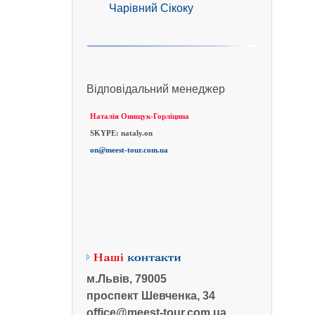
Чарівний Сікоку
Відповідальний менеджер
Наталія Онищук-Горліцина
SKYPE:
nataly.on
on@meest-tour.com.ua
м.Львів, 79005
проспект Шевченка, 34
office@meest-tour.com.ua