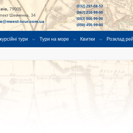
(032) 297-08-52
вів,
79005
(067) 216-99-00
пект Шевченка, 34
(093) 006-99-00
ce@meest-tour.com.ua
(050) 456-99-00
курсійні тури
Тури на море
Квитки
Розклад рей
"
u for "Країни"
Submenu for "Екскурсійні тури"
Submenu for "Тури на море
Submenu for "К