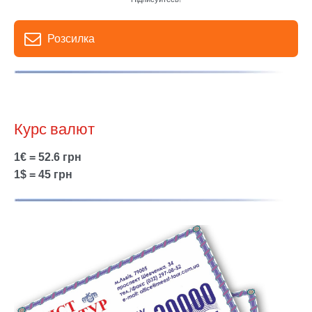
Розсилка
Курс валют
1€ = 52.6 грн
1$ = 45 грн
Show larger version