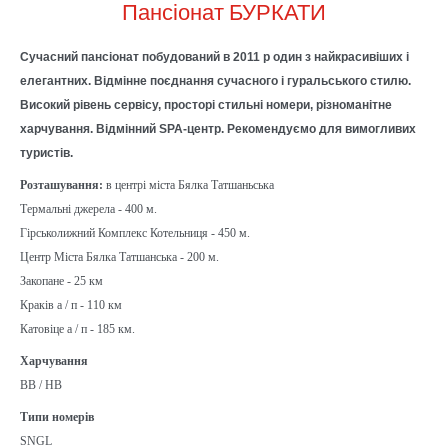
Пансіонат БУРКАТИ
Сучасний пансіонат побудований в 2011 р один з найкрасивіших і
елегантних. Відмінне поєднання сучасного і гуральського стилю.
Високий рівень сервісу, просторі стильні номери, різноманітне
харчування. Відмінний SPA-центр. Рекомендуємо для вимогливих
туристів.
Розташування:
в центрі міста Бялка Татшаньська
Термальні джерела - 400 м.
Гірськолижний Комплекс Котельниця - 450 м.
Центр Міста Бялка Татшанська - 200 м.
Закопане - 25 км
Краків а / п - 110 км
Катовіце а / п - 185 км.
Харчування
BB / HB
Типи номерів
SNGL