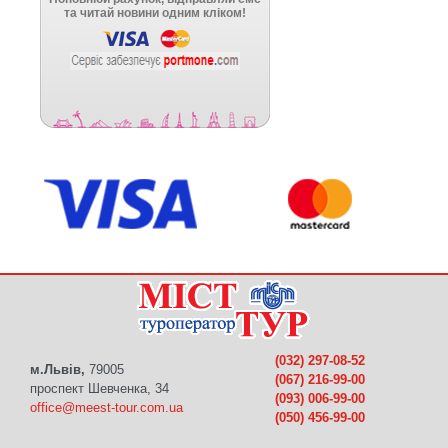
(032) 297-08-52
м.Львів,
79005
(067) 216-99-00
проспект Шевченка, 34
(093) 006-99-00
office@meest-tour.com.ua
(050) 456-99-00