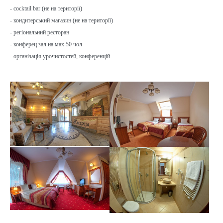
- cocktail bar (не на території)
- кондитерський магазин (не на території)
- регіональний ресторан
- конферец зал на мах 50 чол
- організація урочистостей, конференцій
Show larger version
Show larger version
Show larger version
Show larger version