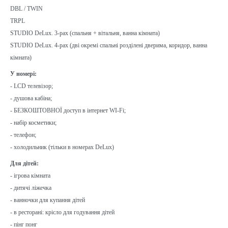
DBL / TWIN
TRPL
STUDIO DeLux. 3-pax (спальня + вітальня, ванна кімната)
STUDIO DeLux. 4-pax (дві окремі спальні розділені дверима, коридор, ванна
кімната)
У номері:
- LCD телевізор;
- душова кабіна;
- БЕЗКОШТОВНОЇ доступ в інтернет WI-Fi;
- набір косметики;
- телефон;
- холодильник (тільки в номерах DeLux)
Для дітей:
- ігрова кімната
- дитячі ліжечка
- ванночки для купання дітей
- в ресторані: крісло для годування дітей
- пінг понг