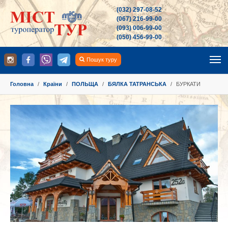
(032) 297-08-52
(067) 216-99-00
(093) 006-99-00
(050) 456-99-00
Пошук туру
You are here:
Головна
Країни
ПОЛЬЩА
БЯЛКА ТАТРАНСЬКА
БУРКАТИ