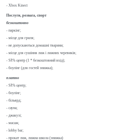
- Xbox Kinect
Послуги, розвага, спорт
безкоштовно
- паркінг;
- місце для гриля;
- не допускаються домашні тварини;
- місце для сушіння лиж і лижних черевиків;
- SPA-центр (1 * безкоштовний вхід);
- боулінг (для гостей знижка);
платно
- SPA-центр;
- боулінг;
- більярд;
- сауна;
- джакузі;
- масаж;
- lobby bar;
- прокат лиж, лижна школа (знижка)