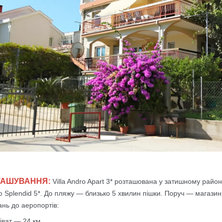
evious
ТАШУВАННЯ:
Villa Andro Apart 3* розташована у затишному районі
ю Splendid 5*. До пляжу — близько 5 хвилин пішки. Поруч — магазин
ань до аеропортів:
іват — 24 км