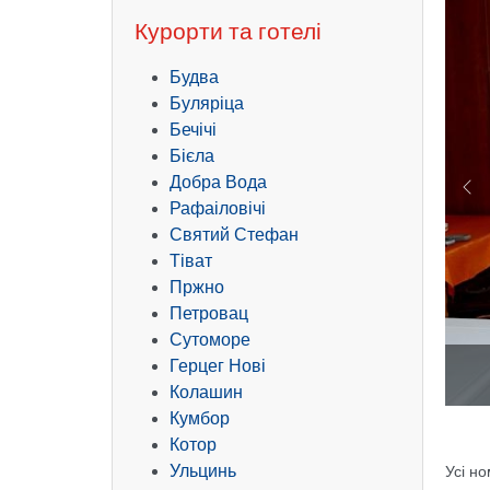
Курорти та готелі
Будва
Буляріца
Бечічі
Бієла
Добра Вода
Pr
Рафаіловічі
Святий Стефан
Тіват
Пржно
Петровац
Сутоморе
Герцег Нові
Колашин
Кумбор
Котор
Ульцинь
Усі н