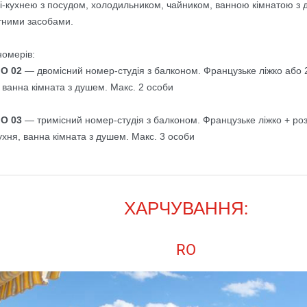
іні-кухнею з посудом, холодильником, чайником, ванною кімнатою з
тними засобами.
номерів:
IO 02
— двомісний номер-студія з балконом. Французьке ліжко або 2
, ванна кімната з душем. Макс. 2 особи
IO 03
— тримісний номер-студія з балконом. Французьке ліжко + ро
ухня, ванна кімната з душем. Макс. 3 особи
ХАРЧУВАННЯ:
RO