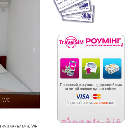
Next
WC
овими каналами, Wi-