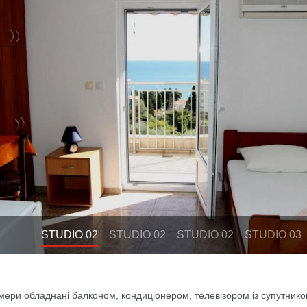
evious
STUDIO 02
STUDIO 02
STUDIO 02
STUDIO 03
омери обладнані балконом, кондиціонером, телевізором із супутник