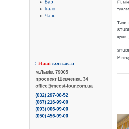
Бар
Fi, м
Ігало
туале
Чань
Типи 
STUD
кухня
STUD
Міні-к
м.Львів, 79005
проспект Шевченка, 34
office@meest-tour.com.ua
(032) 297-08-52
(067) 216-99-00
(093) 006-99-00
(050) 456-99-00