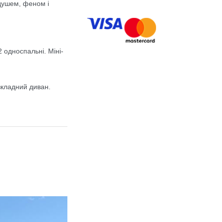
 душем, феном і
 односпальні. Міні-
зкладний диван.