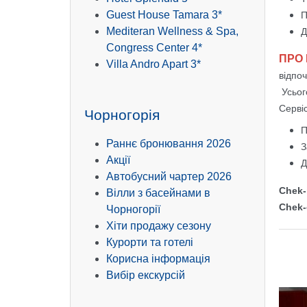
Guest House Tamara 3*
П
Mediteran Wellness & Spa,
Д
Congress Center 4*
ПРО
Villa Andro Apart 3*
відпо
Усього
Сервіс
Чорногорія
П
Раннє бронювання 2026
З
Акції
Д
Автобусний чартер 2026
Chek-
Вілли з басейнами в
Chek-
Чорногорії
Хіти продажу сезону
Курорти та готелі
Корисна інформація
Вибір екскурсій