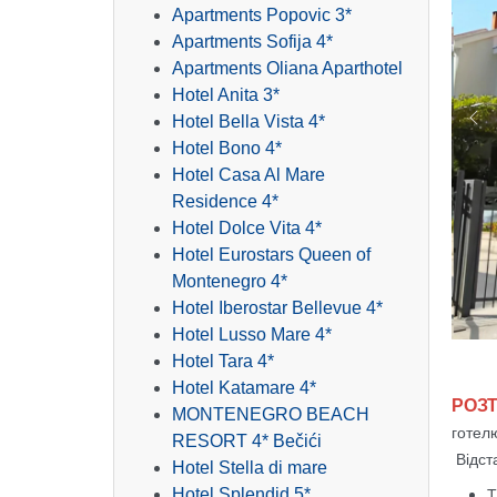
Apartments Popovic 3*
Apartments Sofija 4*
Apartments Oliana Aparthotel
Hotel Anita 3*
Hotel Bella Vista 4*
Pr
Hotel Bono 4*
Hotel Casa Al Mare
Residence 4*
Hotel Dolce Vita 4*
Hotel Eurostars Queen of
Montenegro 4*
Hotel Iberostar Bellevue 4*
/
/
/
/
Hotel Lusso Mare 4*
Hotel Tara 4*
Hotel Katamare 4*
РОЗ
MONTENEGRO BEACН
готел
RESORT 4* Bečići
Відст
Hotel Stella di mare
Hotel Splendid 5*
Т