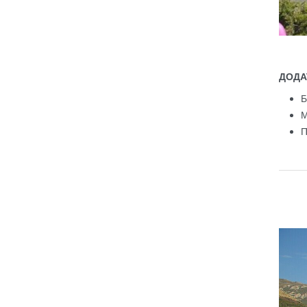
ДОДА
Б
М
П