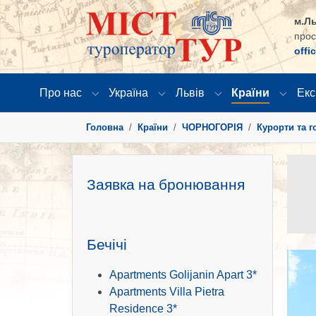
м.Ль
прос
offi
Про нас
Україна
Львів
Країни
Екс
Submenu for "Про нас"
Submenu for "Україна"
Submenu for "Львів
Submen
You are here:
Головна
Країни
ЧОРНОГОРІЯ
Курорти та г
Заявка на бронювання
Бечічі
Apartments Golijanin Apart 3*
Apartments Villa Pietra
Residence 3*