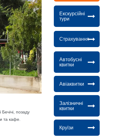
Екскурсійні
тури
Next
Страхування
Автобусні
квитки
Авіаквитки
Залізничні
квитки
 Бечічі, позаду
и та кафе.
Круїзи