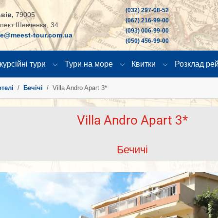
(032) 297-08-52
вів,
79005
(067) 216-99-00
пект Шевченка, 34
(093) 006-99-00
ce@meest-tour.com.ua
(050) 456-99-00
курсійні тури
Тури на море
Квитки
Розклад рей
"
u for "Країни"
Submenu for "Екскурсійні тури"
Submenu for "Тури на море
Submenu for "К
отелі
Бечічі
Villa Andro Apart 3*
Villa Andro Apart 3*
Бечичі