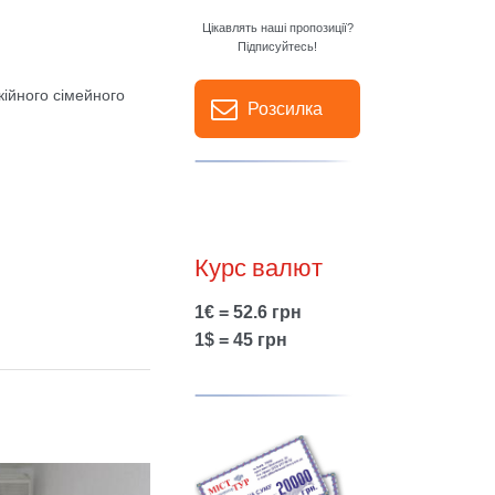
Цікавлять наші пропозиції?
Підписуйтесь!
кійного сімейного
Розсилка
Курс валют
1€ = 52.6 грн
1$ = 45 грн
Show larger version