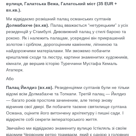
вулиця, Галатська Вежа, Галатський міст (35 EUR +
вх.кв.).
Ми відвідаємо розкішний палац османських султанів
Долмабахче (вх.кв).
Палац вважається “нетурецьким” з усіх
резиденцій у Стамбулі. Дивовижний палац у стилі бароко та
рококо. Як і належить палацам, усередині він прикрашений
золотом і сріблом, дорогоцінним камінням, ліпниною та
найдорожчими матеріалами. Ми зможемо побачити
кришталеві сходи та люстру, картини знаменитих художників,
кімнати, де вершив історію Туреччини Мустафа Кемаль
Ататюрк.
Або
Палац Йилдиз (вх.кв).
Резиденціями султанів були не тільки
відомі всім Долмабахче та Топкапи. Третій палац — Йилдиз
— багато років простояв зачиненим, але тепер знову
відчинив свої двері. Ви побачите таємне святилище султана
Османа, оціните його витончену архітектуру і пишні сади. І
відкриєте собі секрети імператорського життя.
Звичайно ми відвідаємо знамениту вулицю Істікляль зі своїм
відомим Червоним ретро трамваєм, який є однією з головних