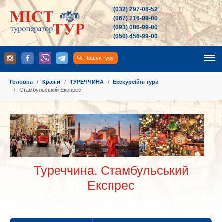
(032) 297-08-52
(067) 216-99-00
(093) 006-99-00
(050) 456-99-00
Пошук туру
You are here:
Головна
Країни
ТУРЕЧЧИНА
Екскурсійні тури
Стамбульський Експрес
Show larger version
Show larger version
Show larger version
Туреччина. Стамбульський
Експрес