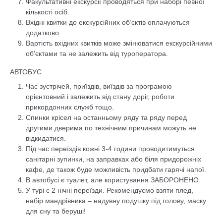
Факультативні екскурсії проводяться при наборі певної
кількості осіб.
Вхідні квитки до екскурсійних об’єктів оплачуються
додатково.
Вартість вхідних квитків може змінюватися екскурсійними
об’єктами та не залежить від туроператора.
АВТОБУС
Час зустрічей, приїздів, виїздів за програмою
орієнтовний і залежить від стану доріг, роботи
прикордонних служб тощо.
Спинки крісел на останньому ряду та ряду перед
другими дверима по технічним причинам можуть не
відкидатися.
Під час переїздів кожні 3-4 години проводитимуться
санітарні зупинки, на заправках або біля придорожніх
кафе, де також буде можливість придбати гарячі напої.
В автобусі є туалет, але користування ЗАБОРОНЕНО.
У турі є 2 нічні переїзди. Рекомендуємо взяти плед,
набір мандрівника – надувну подушку під голову, маску
для сну та беруші!