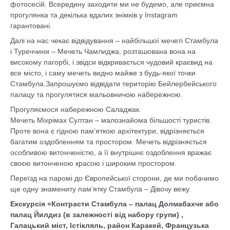
фотосесій. Всередину заходити ми не будемо, але приємна
прогулянка та декілька вдалих знімків у Instagram
гарантовані.
Далі на нас чекає відвідування – найбільшої мечеті Стамбула
і Туреччини – Мечеть Чамлиджа, розташована вона на
високому пагорбі, і звідси відкривається чудовий краєвид на
все місто, і саму мечеть видно майже з будь-якої точки
Стамбула.Запрошуємо відвідати територію Бейлербейського
палацу та прогулятися мальовничою набережною.
Прогуляємося набережною Саладжак.
Мечеть Міхрімах Султан – малознайома більшості туристів.
Проте вона є гідною пам’яткою архітектури, відрізняється
багатим оздобленням та простором. Мечеть відрізняється
особливою витонченістю, а її внутрішнє оздоблення вражає
своєю витонченою красою і широким простором.
Переїзд на паромі до Європейської сторони, де ми побачимо
ще одну знамениту пам’ятку Стамбула – Дівочу вежу.
Екскурсія «Контрасти Стамбула – палац Долмабахче або
палац Йилдиз
(в залежності від набору групи) ,
Галацький міст, Істікляль, район Каракей, Французька