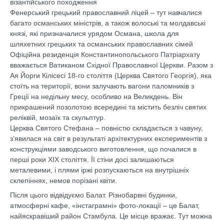
візантійського походження
Фенерський грецький православний ліцей – тут навчалися
багато османських міністрів, а також волоські та молдавські
князі, які призначалися урядом Османа, школа для
шляхетних грецьких та османських православних сімей
Офіційна резиденція Константинопольського Патріархату
вважається Ватиканом Східної Православної Церкви. Разом з
Ая Йорги Кілісесі 18-го століття (Церква Святого Георгія), яка
стоїть на території, вони залучають вагони паломників з
Греції на недільну месу, особливо на Великдень. Він
прикрашений позолотою всередині та містить безліч святих
реліквій, мозаїк та скульптур.
Церква Святого Стефана – повністю складається з чавуну,
з’явилася на світ в результаті архітектурних експериментів з
конструкціями заводського виготовлення, що почалися в
перші роки XIX століття. Її стіни досі залишаються
металевими, і плями іржі розпускаються на внутрішніх
склепіннях, немов порізані квіти.
Після цього відвідуємо Балат. Різнобарвні будинки,
атмосферні кафе, «інстаграмні» фото-локації – це Балат,
найяскравіший район Стамбула. Це місце вражає. Тут можна