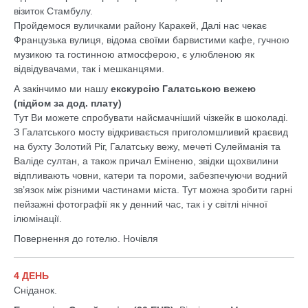
візиток Стамбулу.
Пройдемося вуличками району Каракей, Далі нас чекає
Французька вулиця, відома своїми барвистими кафе, гучною
музикою та гостинною атмосферою, є улюбленою як
відвідувачами, так і мешканцями.
А закінчимо ми нашу
екскурсію Галатською вежею
(підйом за дод. плату)
Тут Ви можете спробувати найсмачніший чізкейк в шоколаді.
З Галатського мосту відкривається приголомшливий краєвид
на бухту Золотий Ріг, Галатську вежу, мечеті Сулейманія та
Валіде султан, а також причал Еміненю, звідки щохвилини
відпливають човни, катери та пороми, забезпечуючи водний
зв’язок між різними частинами міста. Тут можна зробити гарні
пейзажні фотографії як у денний час, так і у світлі нічної
ілюмінації.
Повернення до готелю. Ночівля
4 ДЕНЬ
Сніданок.