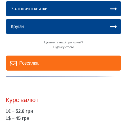
Залізничні квитки
Круїзи
Цікавлять наші пропозиції?
Підписуйтесь!
Розсилка
Курс валют
1€ = 52.6 грн
1$ = 45 грн