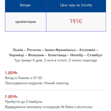
Виїзди:
Ціна туру за 1особу
191Є
щовівторка
Львів – Рогатин – Івано-Франківськ – Коломия –
Чернівці – Фокшани – Констанца – Несебр – Стамбул
Тур триває 6 днів, 3 ночі в готелі, 2 нічних переїзди
1 ДЕНЬ
Виїзд зі Львова о 07:00.
Проходження кордонів. Нічний переїзд.
2 ДЕНЬ
Прибуття до Стамбула.
Відвідування магазину солодощів Ali Baba Lokumcusu