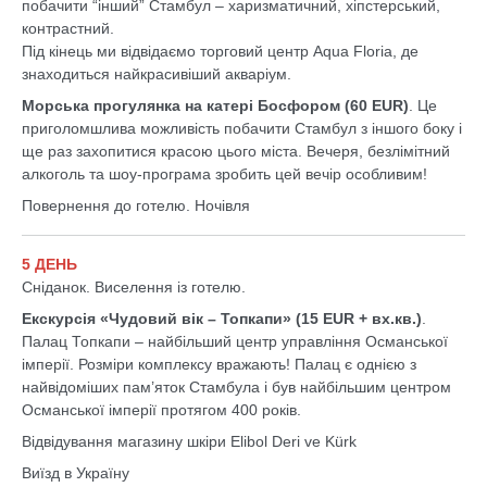
побачити “інший” Стамбул – харизматичний, хіпстерський,
контрастний.
Під кінець ми відвідаємо торговий центр Aqua Floria, де
знаходиться найкрасивіший акваріум.
Морська прогулянка на катері Босфором (60 EUR)
. Це
приголомшлива можливість побачити Стамбул з іншого боку і
ще раз захопитися красою цього міста. Вечеря, безлімітний
алкоголь та шоу-програма зробить цей вечір особливим!
Повернення до готелю. Ночівля
5 ДЕНЬ
Сніданок. Виселення із готелю.
Екскурсія «Чудовий вік – Топкапи» (15 EUR + вх.кв.)
.
Палац Топкапи – найбільший центр управління Османської
імперії. Розміри комплексу вражають! Палац є однією з
найвідоміших пам’яток Стамбула і був найбільшим центром
Османської імперії протягом 400 років.
Відвідування магазину шкіри Elibol Deri ve Kürk
Виїзд в Україну