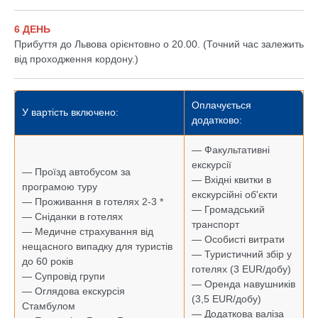
6 ДЕНЬ
Прибуття до Львова орієнтовно о 20.00. (Точний час залежить
від проходження кордону.)
Оплачується
У вартість включено:
додатково:
— Факультативні
екскурсії
— Проїзд автобусом за
— Вхідні квитки в
програмою туру
екскурсійні об'єкти
— Проживання в готелях 2-3 *
— Громадський
— Сніданки в готелях
транспорт
— Медичне страхування від
— Особисті витрати
нещасного випадку для туристів
— Туристичний збір у
до 60 років
готелях (3 EUR/добу)
— Супровід групи
— Оренда навушників
— Оглядова екскурсія
(3,5 EUR/добу)
Стамбулом
— Додаткова валіза