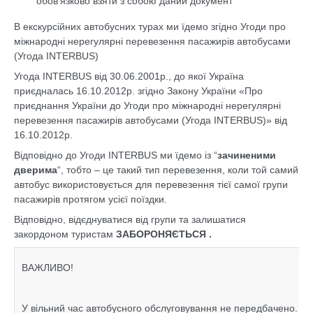
обов’язково взяти з собою даний документ
В екскурсійних автобусних турах ми їдемо згідно Угоди про
міжнародні нерегулярні перевезення пасажирів автобусами
(Угода INTERBUS)
Угода INTERBUS від 30.06.2001р., до якої Україна
приєдналась 16.10.2012р. згідно Закону України «Про
приєднання України до Угоди про міжнародні нерегулярні
перевезення пасажирів автобусами (Угода INTERBUS)» від
16.10.2012р.
Відповідно до Угоди INTERBUS ми їдемо із “
зачиненими
дверима
“, тобто – це такий тип перевезення, коли той самий
автобус використовується для перевезення тієї самої групи
пасажирів протягом усієї поїздки.
Відповідно, відєднуватися від групи та залишатися
закордоном туристам
ЗАБОРОНЯЄТЬСЯ .
ВАЖЛИВО!
У вільний час автобусного обслуговування не передбачено.