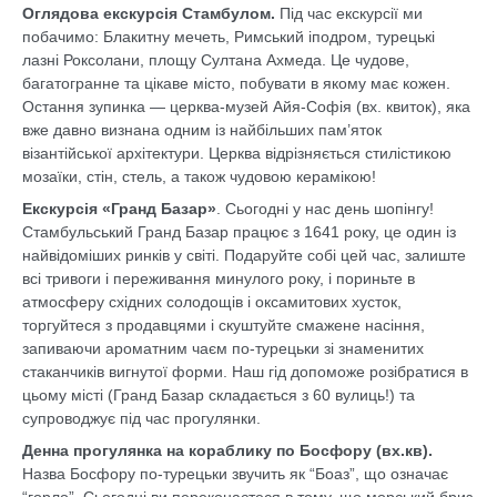
Оглядова екскурсія Стамбулом.
Під час екскурсії ми
побачимо: Блакитну мечеть, Римський іподром, турецькі
лазні Роксолани, площу Султана Ахмеда. Це чудове,
багатогранне та цікаве місто, побувати в якому має кожен.
Остання зупинка — церква-музей Айя-Софія (вх. квиток), яка
вже давно визнана одним із найбільших пам’яток
візантійської архітектури. Церква відрізняється стилістикою
мозаїки, стін, стель, а також чудовою керамікою!
Екскурсія «Гранд Базар»
. Сьогодні у нас день шопінгу!
Стамбульський Гранд Базар працює з 1641 року, це один із
найвідоміших ринків у світі. Подаруйте собі цей час, залиште
всі тривоги і переживання минулого року, і пориньте в
атмосферу східних солодощів і оксамитових хусток,
торгуйтеся з продавцями і скуштуйте смажене насіння,
запиваючи ароматним чаєм по-турецьки зі знаменитих
стаканчиків вигнутої форми. Наш гід допоможе розібратися в
цьому місті (Гранд Базар складається з 60 вулиць!) та
супроводжує під час прогулянки.
Денна прогулянка на кораблику по Босфору (вх.кв).
Назва Босфору по-турецьки звучить як “Боаз”, що означає