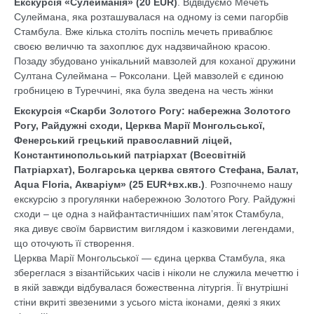
Екскурсія «Сулейманія» (20 EUR)
. Відвідуємо Мечеть
Сулеймана, яка розташувалася на одному із семи пагорбів
Стамбула. Вже кілька століть поспіль мечеть приваблює
своєю величчю та захоплює дух надзвичайною красою.
Позаду збудовано унікальний мавзолей для коханої дружини
Султана Сулеймана – Роксолани. Цей мавзолей є єдиною
гробницею в Туреччині, яка була зведена на честь жінки
Екскурсія «Скарби Золотого Рогу: набережна Золотого
Рогу, Райдужні сходи, Церква Марії Монгольської,
Фенерський грецький православний ліцей,
Константинопольський патріархат (Всесвітній
Патріархат), Болгарська церква святого Стефана, Балат,
Aqua Floria, Акваріум» (25 EUR+вх.кв.)
. Розпочнемо нашу
екскурсію з прогулянки набережною Золотого Рогу. Райдужні
сходи – це одна з найфантастичніших пам’яток Стамбула,
яка дивує своїм барвистим виглядом і казковими легендами,
що оточують її створення.
Церква Марії Монгольської — єдина церква Стамбула, яка
збереглася з візантійських часів і ніколи не служила мечеттю і
в якій завжди відбувалася божественна літургія. Її внутрішні
стіни вкриті звезеними з усього міста іконами, деякі з яких