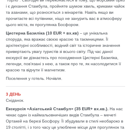
“горло”. Сьогодні ви переконаєтеся в тому, що морський бриз
і є дихання Стамбула, пройняте шумом хвиль, криками чайок
та азанами, що розносяться з мінаретів. Навіть якщо ви
прочитаєте всі путівники, ніщо не занурить вас в атмосферу
цього міста, як прогулянка Босфором.
Цистерна Базиліка (10 EUR + вх.кв)
– це унікальна
споруда, яка вражає своєю красою та таємницями. Її
архітектурні особливості, водний світ та історичне значення
привертають увагу туристів зі всього світу. Під час даної
екскурсії ви дізнаєтесь про походження Цистерні Базиліка,
легенди, пов’язані з нею, а також про те, як насолодитися її
красою та відчути її магнетизм.
Поселення у готель. Ночівля.
3 ДЕНЬ
Сніданок.
Екскурсія «Азіатський Стамбул» (35 EUR+ вх.кв.).
На нас
чекає один із наймальовничіших видів Стамбула – мечеті
Ортакей на березі Босфору. Її збудували в стилі необароко в
19 столітті, і з того часу це улюблене місце для прогулянок та