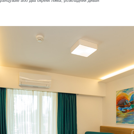
ранцузьке або два окремі ліжка, розкладний диван
evious