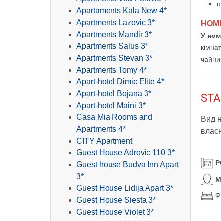
п
Apartaments Kala New 4*
Apartments Lazovic 3*
НОМ
Apartments Mandir 3*
У ном
Apartments Salus 3*
кімна
Apartments Stevan 3*
чайник
Apartments Tomy 4*
Apart-hotel Dimic Elite 4*
Apart-hotel Bojana 3*
ST
Apart-hotel Maini 3*
Casa Mia Rooms and
Вид н
Apartments 4*
власн
CITY Apartment
Guest House Adrovic 110 3*
Р
Guest house Budva Inn Apart
3*
М
Guest House Lidija Apart 3*
Ф
Guest House Siesta 3*
Guest House Violet 3*