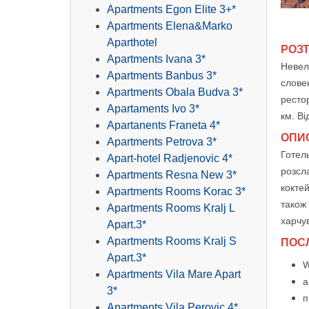
Apartments Egon Elite 3+*
Apartments Elena&Marko
Aparthotel
РОЗ
Apartments Ivana 3*
Невел
Apartments Banbus 3*
словен
Apartments Obala Budva 3*
рестор
Apartaments Ivo 3*
км. Ві
Apartanents Franeta 4*
ОПИ
Apartments Petrova 3*
Готель
Apart-hotel Radjenovic 4*
розсл
Apartments Resna New 3*
кокте
Apartments Rooms Korac 3*
також
Apartments Rooms Kralj L
харчув
Apart.3*
Apartments Rooms Kralj S
ПОС
Apart.3*
W
Apartments Vila Mare Apart
а
3*
п
Apartments Vila Perovic 4*