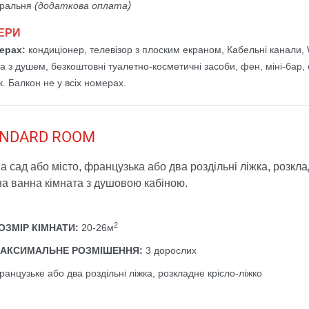
)
ральня
(додаткова оплата
ЕРИ
ерах:
кондиціонер, телевізор з плоским екраном, Кабельні канали, 
та з душем, безкоштовні туалетно-косметичні засоби, фен, міні-бар
. Балкон не у всіх номерах.
ANDARD ROOM
а сад або місто, французька або два роздільні ліжка, розкла
а ванна кімната з душовою кабіною.
2
ОЗМІР КІМНАТИ:
20-26м
АКСИМАЛЬНЕ РОЗМІШЕННЯ:
3 дорослих
ранцузьке або два роздільні ліжка, розкладне крісло-ліжко