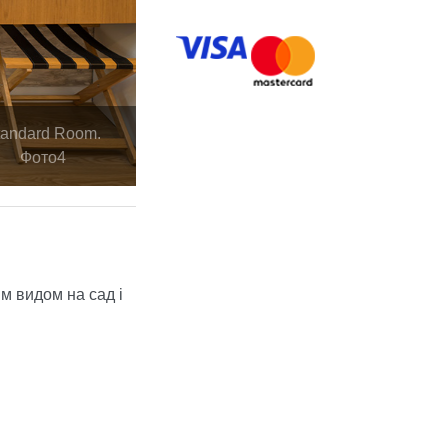
tandard Room.
Фото4
м видом на сад і