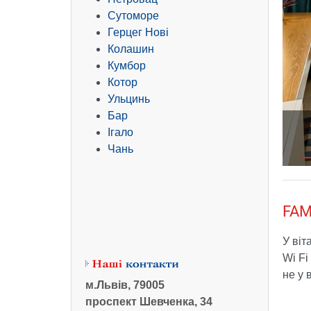
Сутоморе
Герцег Нові
Колашин
Кумбор
Котор
Ульцинь
Бар
Ігало
Чань
FAM
У віт
Wi Fi
не у 
м.Львів, 79005
проспект Шевченка, 34