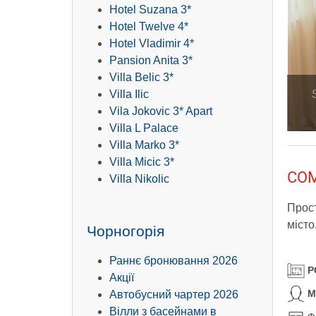
Hotel Suzana 3*
Hotel Twelve 4*
Hotel Vladimir 4*
Pansion Anita 3*
Villa Belic 3*
Villa Ilic
Vila Jokovic 3* Apart
Villa L Palace
Villa Marko 3*
Villa Micic 3*
CO
Villa Nikolic
Прост
місто
Чорногорія
Раннє бронювання 2026
Р
Акції
М
Автобусний чартер 2026
Вілли з басейнами в