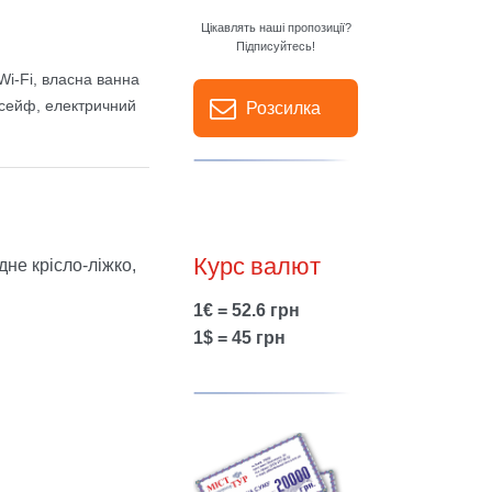
Цікавлять наші пропозиції?
Підписуйтесь!
Wi-Fi, власна ванна
, сейф, електричний
Розсилка
Курс валют
дне крісло-ліжко,
1€ = 52.6 грн
1$ = 45 грн
Show larger version