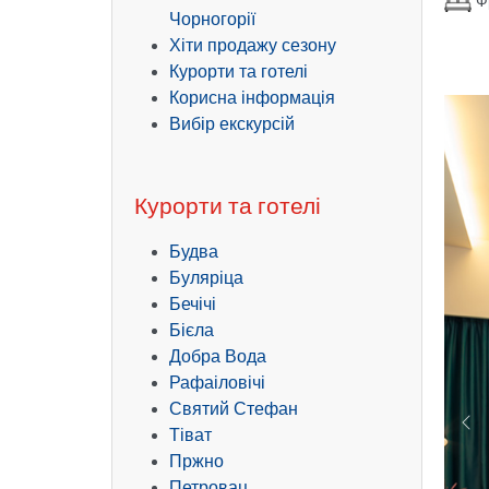
Ф
Чорногорії
Хіти продажу сезону
Курорти та готелі
Корисна інформація
Вибір екскурсій
Курорти та готелі
Будва
Буляріца
Бечічі
Бієла
Добра Вода
Рафаіловічі
Святий Стефан
Pr
Тіват
Пржно
Петровац