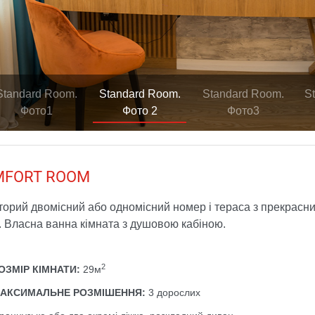
Standard Room.
Standard Room.
Standard Room.
S
Фото1
Фото 2
Фото3
MFORT ROOM
орий двомісний або одномісний номер і тераса з прекрасни
. Власна ванна кімната з душовою кабіною.
2
ОЗМІР КІМНАТИ:
29м
АКСИМАЛЬНЕ РОЗМІШЕННЯ:
3 дорослих