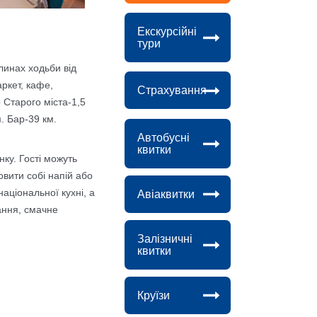
Екскурсійні
тури
линах ходьби від
аркет, кафе,
Страхування
 Старого міста-1,5
м. Бар-39 км.
Автобусні
квитки
нку. Гості можуть
вити собі напій або
аціональної кухні, а
Авіаквитки
ання, смачне
Залізничні
квитки
Круїзи