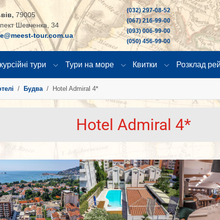
(032) 297-08-52
вів,
79005
(067) 216-99-00
пект Шевченка, 34
(093) 006-99-00
ce@meest-tour.com.ua
(050) 456-99-00
курсійні тури
Тури на море
Квитки
Розклад рей
"
u for "Країни"
Submenu for "Екскурсійні тури"
Submenu for "Тури на море
Submenu for "К
отелі
Будва
Hotel Admiral 4*
Hotel Admiral 4*
larger version
Show larger version
Show larger