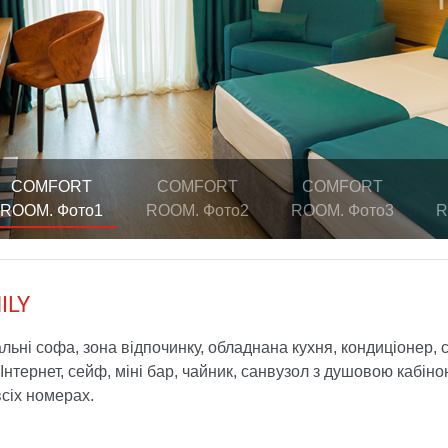
COMFORT
COMFORT
COMFORT
ROOM. Фото1
ROOM. Фото2
ROOM. Фото3
R
ILY
альні софа, зона відпочинку, обладнана кухня, кондиціонер, 
 Інтернет, сейф, міні бар, чайник, санвузол з душовою кабін
всіх номерах.