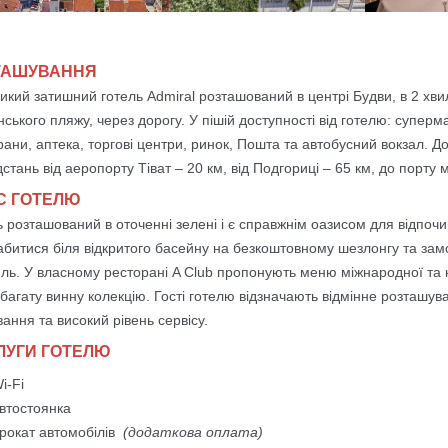
ТАШУВАННЯ
икий затишний готель Admiral розташований в центрі Будви, в 2 хви
ського пляжу, через дорогу. У пішій доступності від готелю: суперм
ани, аптека, торгові центри, ринок, Пошта та автобусний вокзал. До
дстань від аеропорту Тіват – 20 км, від Подгориці – 65 км, до порту 
С ГОТЕЛЮ
 розташований в оточенні зелені і є справжнім оазисом для відпочи
абитися біля відкритого басейну на безкоштовному шезлонгу та замо
йль. У власному ресторані A Club пропонують меню міжнародної та н
 багату винну колекцію. Гості готелю відзначають відмінне розташув
ання та високий рівень сервісу.
ЛУГИ ГОТЕЛЮ
i-Fi
втостоянка
рокат автомобілів
(додаткова оплата)