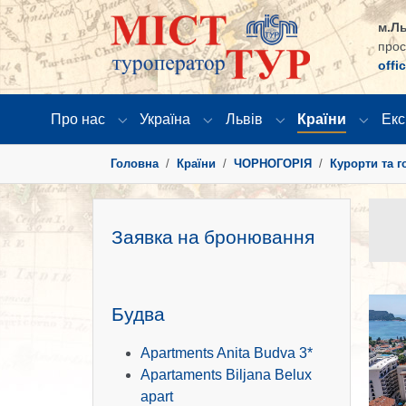
м.Ль
прос
offi
Про нас
Україна
Львів
Країни
Екс
Submenu for "Про нас"
Submenu for "Україна"
Submenu for "Львів
Submen
You are here:
Головна
Країни
ЧОРНОГОРІЯ
Курорти та г
Заявка на бронювання
Show 
Будва
Apartments Anita Budva 3*
Apartaments Biljana Belux
apart