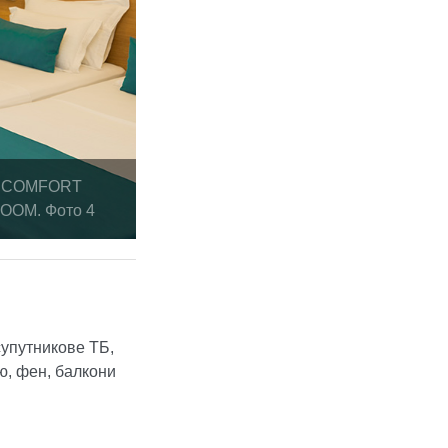
COMFORT
OOM. Фото 4
супутникове ТБ,
ою, фен, балкони