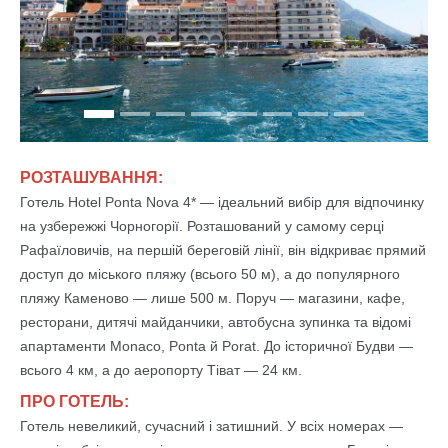
Previous
Next
РОЗТАШУВАННЯ:
Готель Hotel Ponta Nova 4* — ідеальний вибір для відпочинку
на узбережжі Чорногорії. Розташований у самому серці
Рафаїловичів, на першій береговій лінії, він відкриває прямий
доступ до міського пляжу (всього 50 м), а до популярного
пляжу Каменово — лише 500 м. Поруч — магазини, кафе,
ресторани, дитячі майданчики, автобусна зупинка та відомі
апартаменти Monaco, Ponta й Porat. До історичної Будви —
всього 4 км, а до аеропорту Тіват — 24 км.
ПРО ГОТЕЛЬ:
Готель невеликий, сучасний і затишний. У всіх номерах —