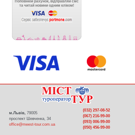
(032) 297-08-52
м.Львів,
79005
(067) 216-99-00
проспект Шевченка, 34
(093) 006-99-00
office@meest-tour.com.ua
(050) 456-99-00