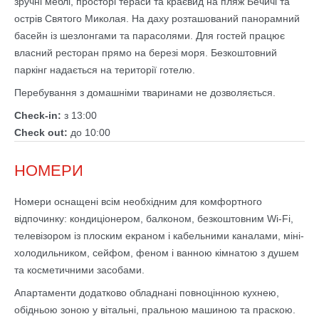
зручні меблі, просторі тераси та краєвид на пляж Бечичі та
острів Святого Миколая. На даху розташований панорамний
басейн із шезлонгами та парасолями. Для гостей працює
власний ресторан прямо на березі моря. Безкоштовний
паркінг надається на території готелю.
Перебування з домашніми тваринами не дозволяється.
Check-in:
з 13:00
Check out:
до 10:00
НОМЕРИ
Номери оснащені всім необхідним для комфортного
відпочинку: кондиціонером, балконом, безкоштовним Wi-Fi,
телевізором із плоским екраном і кабельними каналами, міні-
холодильником, сейфом, феном і ванною кімнатою з душем
та косметичними засобами.
Апартаменти додатково обладнані повноцінною кухнею,
обідньою зоною у вітальні, пральною машиною та праскою.