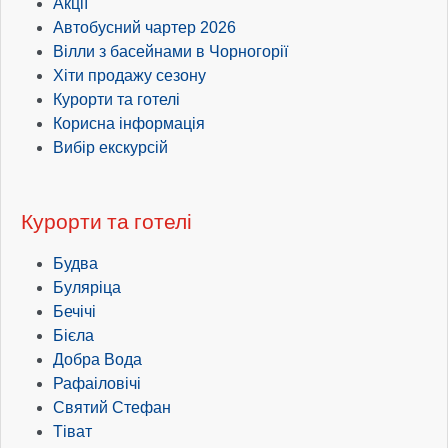
Акції
Автобусний чартер 2026
Вілли з басейнами в Чорногорії
Хіти продажу сезону
Курорти та готелі
Корисна інформація
Вибір екскурсій
Курорти та готелі
Будва
Буляріца
Бечічі
Бієла
Добра Вода
Рафаіловічі
Святий Стефан
Тіват