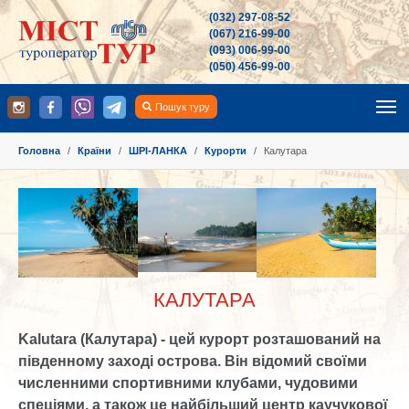
(032) 297-08-52
(067) 216-99-00
(093) 006-99-00
(050) 456-99-00
Пошук туру
You are here:
Головна
Країни
ШРІ-ЛАНКА
Курорти
Калутара
КАЛУТАРА
Kalutara (Калутара) - цей курорт розташований на
південному заході острова. Він відомий своїми
численними спортивними клубами, чудовими
спеціями, а також це найбільший центр каучукової