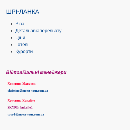
ШРІ-ЛАНКА
Віза
Деталі авіаперельоту
Ціни
Готелі
Курорти
Відповідальні менеджери
Христина Марусяк
christine
@meest-tour.com.
ua
Христина Кукайло
SKYPE:
kukajlo1
tour1
@meest-tour.com.
ua