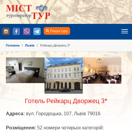
Пошук туру
You are here:
Головна
Львів
Рейкарц Дворжец 3*
Готель Рейкарц Дворжец 3*
Адреса:
вул. Городоцька, 107, Львів 79016
Розміщення:
52 номери чотирьох категорій: