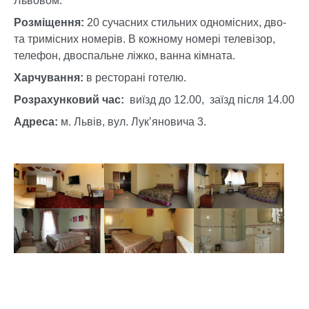
Львовом.
Розміщення:
20 сучасних стильних одномісних, дво-
та тримісних номерів. В кожному номері телевізор,
телефон, двоспальне ліжко, ванна кімната.
Харчування:
в ресторані готелю.
Розрахунковий час:
виїзд до 12.00, заїзд після 14.00
Адреса:
м. Львів, вул. Лук’яновича 3.
Show larger version
Show larger version
Show larger version
Show larger version
Show larger version
Show larger version