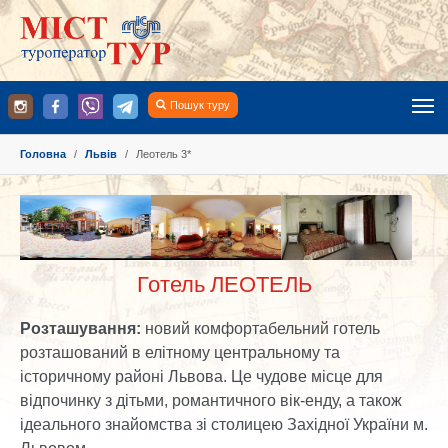
Пошук туру
You are here:
Головна
Львів
Леотель 3*
Show larger version
Show larger version
Show larger version
Готель ЛЕОТЕЛЬ
Розташування:
новий комфортабельний готель
розташований в елітному центральному та
історичному районі Львова. Це чудове місце для
відпочинку з дітьми, романтичного вік-енду, а також
ідеального знайомства зі столицею Західної України м.