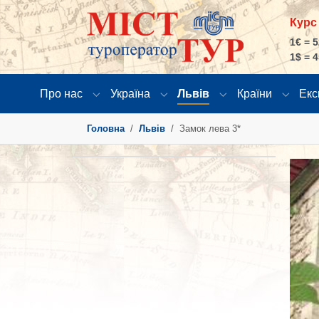
Курс
1€ = 5
1$ = 4
Про нас
Україна
Львів
Країни
Екс
Submenu for "Про нас"
Submenu for "Україна"
Submenu for "Льві
Submen
You are here:
Головна
Львів
Замок лева 3*
Show 