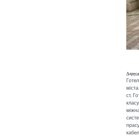
Адреса
Готел
міста
ст. Г
класу
міжна
систе
прасу
кабе