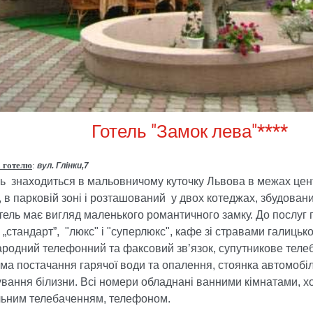
Готель "Замок лева"****
 готелю
:
вул. Глінки,7
ь знаходиться в мальовничому куточку Львова в межах цен
, в парковій зоні і розташований у двох котеджах, збудован
отель має вигляд маленького романтичного замку. До послуг 
 „стандарт”, "люкс" і "суперлюкс", кафе зі стравами галицької
родний телефонний та факсовий зв’язок, супутникове теле
ма постачання гарячої води та опалення, стоянка автомобіл
вання білизни. Всі номери обладнані ванними кімнатами, 
льним телебаченням, телефоном.