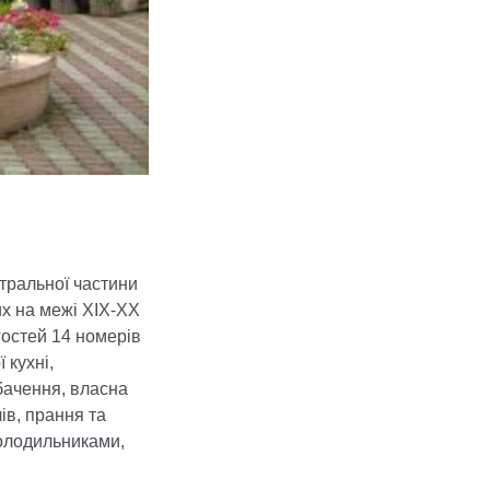
тральної частини
их на межі XIX-XX
гостей 14 номерів
 кухні,
бачення, власна
ів, прання та
холодильниками,