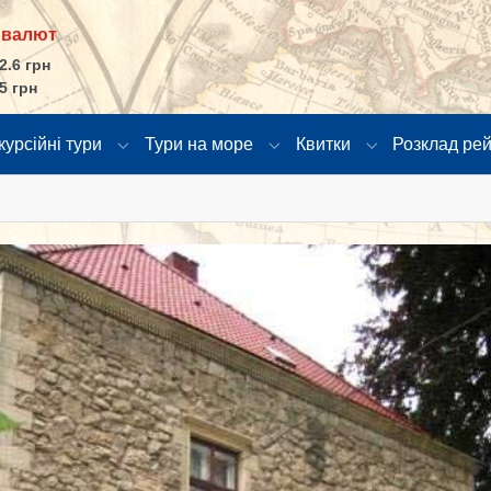
 валют
2.6 грн
5 грн
курсійні тури
Тури на море
Квитки
Розклад рей
в"
u for "Країни"
Submenu for "Екскурсійні тури"
Submenu for "Тури на море
Submenu for "К
larger version