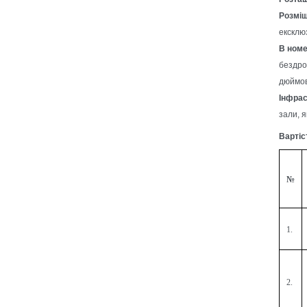
Розміщ
ексклю
В номе
бездро
дюймов
Інфрас
зали, я
Вартіс
№
1.
2.