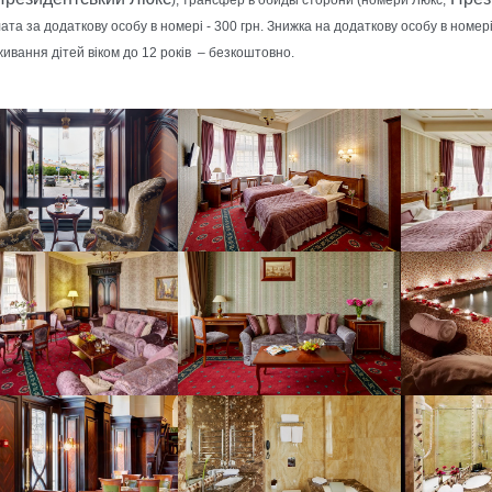
лата за додаткову особу в номері - 300 грн. Знижка на додаткову особу в номер
ивання дітей віком до 12 років
– безкоштовно.
larger version
Show larger version
Show larger
larger version
Show larger version
Show larger
larger version
Show larger version
Show larger