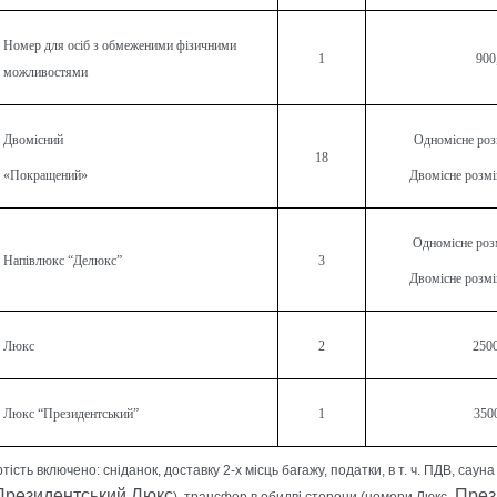
Номер для осіб з обмеженими фізичними
1
900
можливостями
Двомісний
Одномісне роз
18
«Покращений»
Двомісне розмі
Одномісне роз
Напівлюкс “Делюкс”
3
Двомісне розмі
Люкс
2
2500
Люкс “Президентський”
1
350
ртість включено: сніданок, доставку 2-х місць багажу, податки, в т. ч.
ПДВ, cауна
Президентський Люкс
През
), трансфер в обидві сторони (номери Люкс,