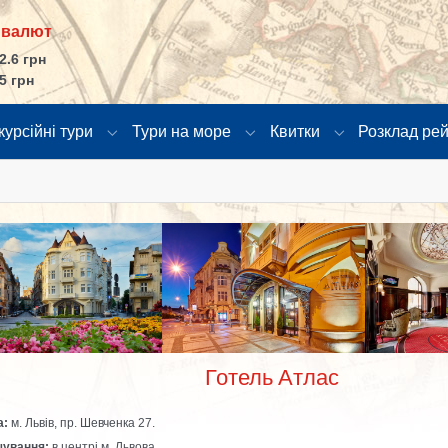
 валют
2.6 грн
5 грн
курсійні тури
Тури на море
Квитки
Розклад рей
в"
u for "Країни"
Submenu for "Екскурсійні тури"
Submenu for "Тури на море
Submenu for "К
larger version
Show larger version
Show larger
Готель Атлас
а:
м. Львів, пр. Шевченка 27.
шування:
в центрі м. Львова.