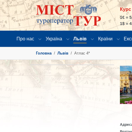
Курс
1€ = 5
1$ = 4
Про нас
Україна
Львів
Країни
Екс
Submenu for "Про нас"
Submenu for "Україна"
Submenu for "Льві
Submen
You are here:
Головна
Львів
Атлас 4*
Show 
Адрес
Розта