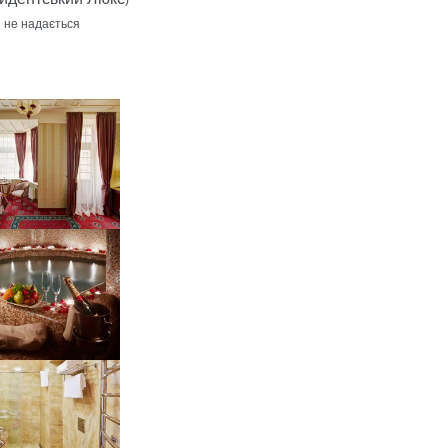
і не надається
 version
 version
 version