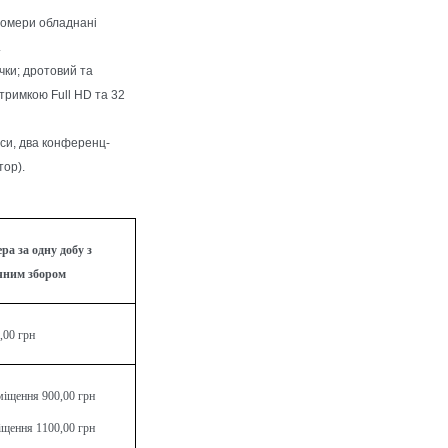
 номери обладнані
.
чки; дротовий та
тримкою Full HD та 32
аси, два конференц-
тор).
ра за одну добу з
чним збором
,00 грн
міщення 900,00 грн
іщення 1100,00 грн