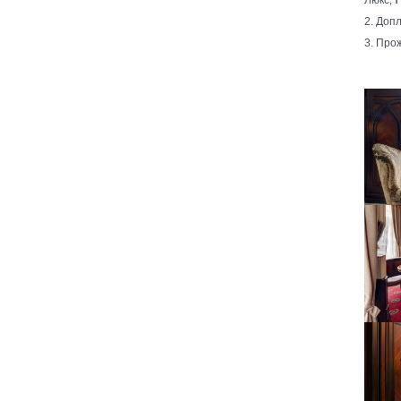
2. Доп
3. Прож
Show 
Show 
Show 