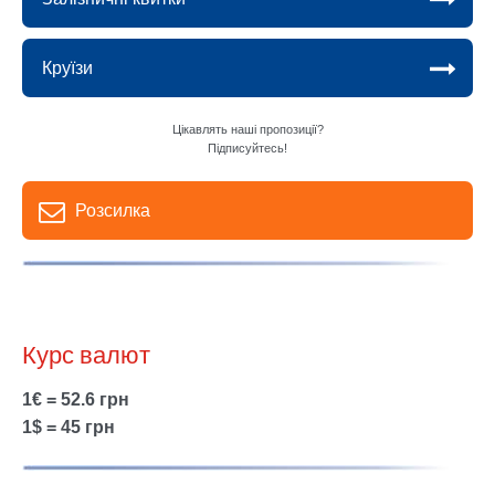
Круїзи
Цікавлять наші пропозиції?
Підписуйтесь!
Розсилка
Курс валют
1€ = 52.6 грн
1$ = 45 грн