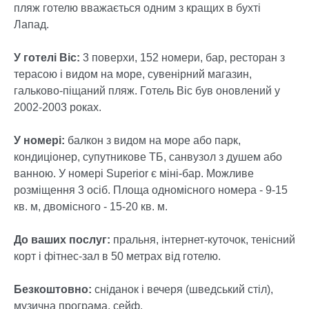
пляж готелю вважається одним з кращих в бухті
Лапад.
У готелі Віс:
3 поверхи, 152 номери, бар, ресторан з
терасою і видом на море, сувенірний магазин,
гальково-піщаний пляж. Готель Віс був оновлений у
2002-2003 роках.
У номері:
балкон з видом на море або парк,
кондиціонер, супутникове ТБ, санвузол з душем або
ванною. У номері Superior є міні-бар. Можливе
розміщення 3 осіб. Площа одномісного номера - 9-15
кв. м, двомісного - 15-20 кв. м.
До ваших послуг:
пральня, інтернет-куточок, тенісний
корт і фітнес-зал в 50 метрах від готелю.
Безкоштовно:
сніданок і вечеря (шведський стіл),
музична програма, сейф.