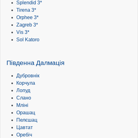
Splendid 3*
Tirena 3*
Orphee 3*
Zagreb 3*
Vis 3*
Sol Katoro
Південна Далмація
Дубровнік
Корчула
Лопуд
Слано
Мліні
Орашац
Пелєшац
Цавтат
Оребіч