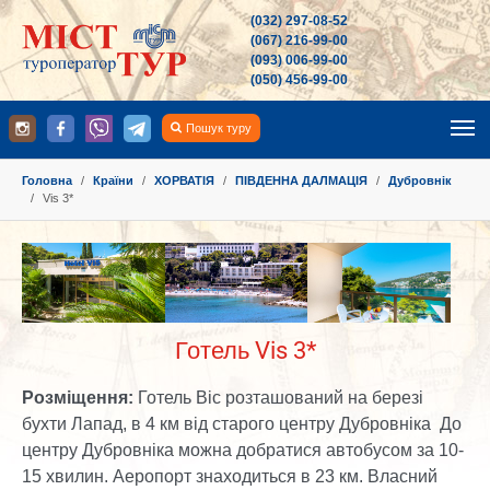
(032) 297-08-52
(067) 216-99-00
(093) 006-99-00
(050) 456-99-00
Пошук туру
You are here:
Головна
Країни
ХОРВАТІЯ
ПІВДЕННА ДАЛМАЦІЯ
Дубровнік
Vis 3*
Show larger version
Show larger version
Show larger version
Готель Vis 3*
Розміщення:
Готель Віс розташований на березі
бухти Лапад, в 4 км від старого центру Дубровніка До
центру Дубровніка можна добратися автобусом за 10-
15 хвилин. Аеропорт знаходиться в 23 км. Власний